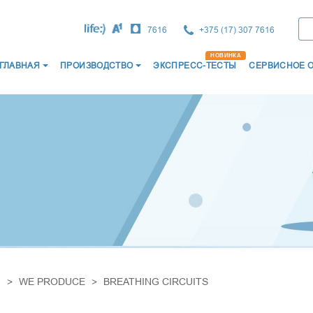
7616
+375 (17) 307 7616
ГЛАВНАЯ
ПРОИЗВОДСТВО
ЭКСПРЕСС-ТЕСТЫ
СЕРВИСНОЕ 
ВОСТИ
О НАС
СЕРТИФИКАТЫ
КАТАЛОГ ПРО
НОЕ ПРОИЗВОДСТВО
ИМПОРТНОЕ ПРОИЗВОДСТВО
ЭКСПРЕСС-ТЕС
ЛЬТРАЗВУКОВЫЕ
СОЕДИНИТЕЛИ МЕДИЦИНСК
ДЫХАТЕЛЬНЫЕ
ЗАГЛУШКИ "ЛУЕР"
Ы ДЛЯ ДЫХАТЕЛЬНОЙ ТЕРАПИИ
ФИЛЬТРЫ ДЫХАТЕЛЬНЫЕ
ХАТЕЛЬНЫЕ
КАТЕТЕРЫ МЕДИЦИНСКИЕ
ХАТЕЛЬНЫЕ
МОЧЕПРИЕМНИКИ МЕДИЦИ
ОДЫ МЕДИЦИНСКИЕ
КРУЖКА ЭСМАРХА
я
WE PRODUCE
BREATHING CIRCUITS