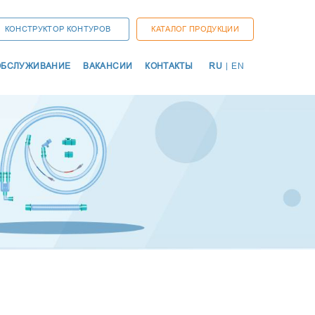
КОНСТРУКТОР КОНТУРОВ
КАТАЛОГ ПРОДУКЦИИ
ОСНО
ОБСЛУЖИВАНИЕ
ВАКАНСИИ
КОНТАКТЫ
RU
|
EN
НАВИ
ДУКЦИИ
ТЫ
ИЕ
НСКИЕ